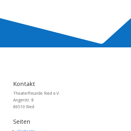
a
r
Kontakt
Theaterfreunde Ried e.V.
Angerstr. 8
86510 Ried
Seiten